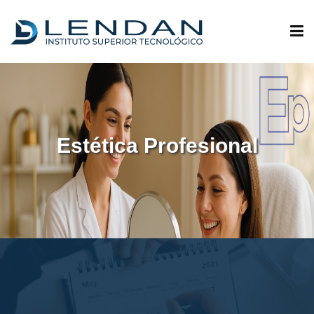
ADMISIONES
QUIÉNES SOMOS
Estética Profesional
OFERTA ACADÉMICA
INVESTIGACIÓN
VINCULACIÓN