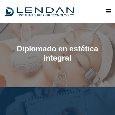
ADMISIONES
Diplomado en estética
QUIÉNES SOMOS
integral
OFERTA ACADÉMICA
INVESTIGACIÓN
VINCULACIÓN