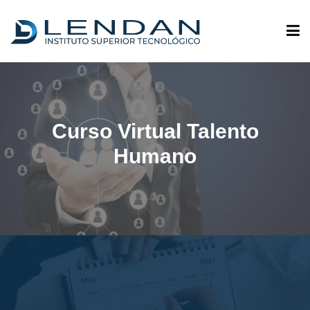
ADMISIONES
Curso Virtual Talento
QUIÉNES SOMOS
Humano
OFERTA ACADÉMICA
INVESTIGACIÓN
VINCULACIÓN