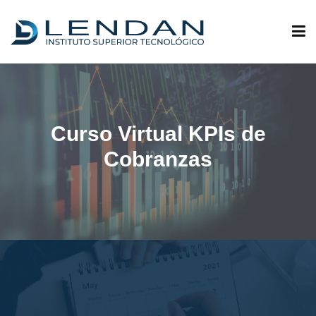
ADMISIONES
Curso Virtual KPIs de
QUIÉNES SOMOS
Cobranzas
OFERTA ACADÉMICA
INVESTIGACIÓN
VINCULACIÓN